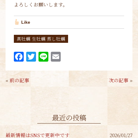
よろしくお願いします。
Like
真牡蠣 生牡蠣 蒸し牡蠣
F
T
Li
E
a
w
n
m
c
it
e
ai
«
前の記事
次の記事
»
e
te
l
b
r
o
o
最近の投稿
k
最新情報はSNSで更新中です
2026/01/27