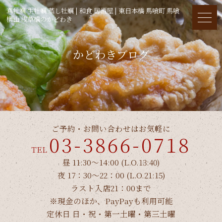
真牡蠣 生牡蠣 蒸し牡蠣 | 和食 居酒屋 | 東日本橋 馬喰町 馬喰
横山 浅草橋のかどわき
かどわきブログ
ご予約・お問い合わせはお気軽に
03-3866-0718
TEL
昼 11:30～14:00 (L.O.13:40)
夜 17：30～22：00 (L.O.21:15)
ラスト入店21：00まで
※現金のほか、PayPayも利用可能
定休日 日・祝・第一土曜・第三土曜