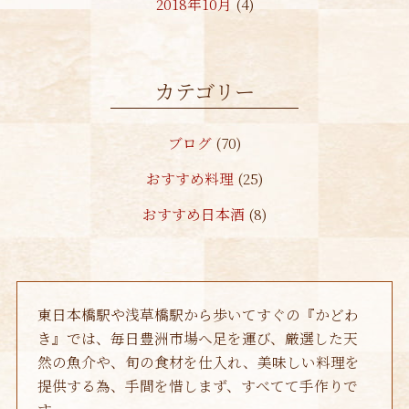
2018年10月
(4)
2018年7月
(1)
2018年5月
(1)
カテゴリー
2018年2月
(1)
ブログ
(70)
2017年11月
(1)
おすすめ料理
(25)
2017年10月
(1)
おすすめ日本酒
(8)
2017年8月
(1)
2017年5月
(1)
2017年2月
(1)
東日本橋駅や浅草橋駅から歩いてすぐの『かどわ
2017年1月
(1)
き』では、毎日豊洲市場へ足を運び、厳選した天
2016年12月
(1)
然の魚介や、旬の食材を仕入れ、美味しい料理を
提供する為、手間を惜しまず、すべてて手作りで
2016年11月
(4)
す。