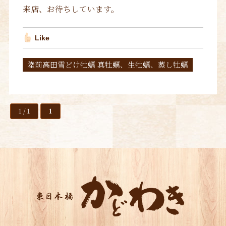
来店、お待ちしています。
Like
陸前高田雪どけ牡蠣 真牡蠣、生牡蠣、蒸し牡蠣
1 / 1
1