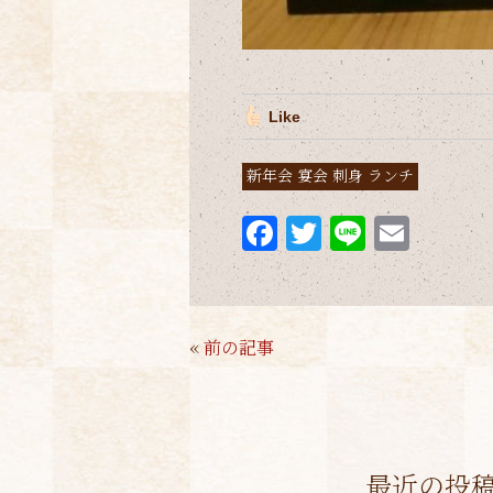
Like
新年会 宴会 刺身 ランチ
F
T
Li
E
a
w
n
m
c
it
e
ai
e
te
l
«
前の記事
b
r
o
o
k
最近の投