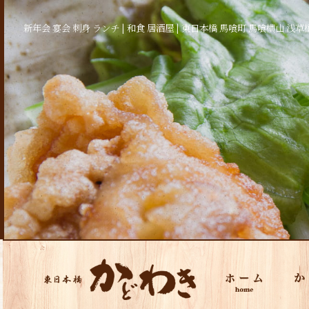
新年会 宴会 刺身 ランチ | 和食 居酒屋 | 東日本橋 馬喰町 馬喰横山 浅