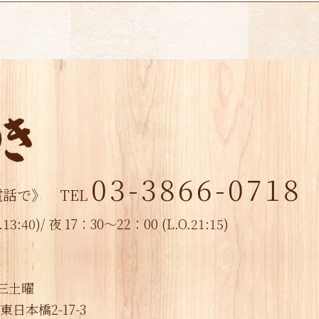
2021年8月
(3)
2021年7月
(1)
2021年6月
(1)
2021年5月
(2)
2021年4月
(2)
2021年3月
(2)
2021年2月
(1)
03-3866-0718
電話で》
TEL
2021年1月
(1)
13:40)/
夜 17：30～22：00 (L.O.21:15)
2020年12月
(1)
2020年8月
(1)
2020年5月
(2)
三土曜
東日本橋2-17-3
2020年4月
(1)