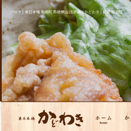
ブログ | 東日本橋 馬喰町 馬喰横山 浅草橋のかどわき | 和食 居酒屋