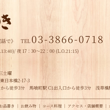
03-3866-0718
電話で》
TEL
13:40)/
夜 17：30～22：00 (L.O.21:15)
三土曜
東日本橋2-17-3
口から徒歩3分
馬喰町駅 C1出入口から徒歩3分
浅草橋
お品書き
｜
お飲み物
｜
コース料理
｜
アクセス・店舗概要
｜