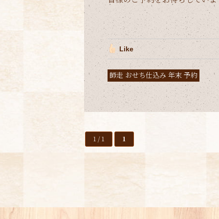
Like
師走 おせち仕込み 年末 予約
1 / 1
1