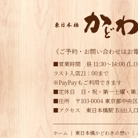
《ご予約・お問い合わせはお
■営業時間 昼 11:30～14:00 (L.O.
ラスト入店21：00まで
※PayPayもご利用できます
■定休日 日・祝・第一土曜・第
■住所 〒103-0004 東京都中央区
■アクセス 東日本橋駅 B3出入
ホーム
｜
東日本橋かどわきの想い
｜