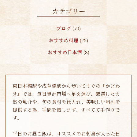
2023年10月
(1)
カテゴリー
2023年8月
(1)
ブログ
(70)
2023年4月
(1)
おすすめ料理
(25)
2023年1月
(1)
おすすめ日本酒
(8)
2022年12月
(1)
2022年10月
(1)
2022年7月
(1)
東日本橋駅や浅草橋駅から歩いてすぐの『かどわ
2022年6月
(1)
き』では、毎日豊洲市場へ足を運び、厳選した天
2022年4月
(1)
然の魚介や、旬の食材を仕入れ、美味しい料理を
提供する為、手間を惜しまず、すべてて手作りで
2022年3月
(2)
す。
2022年2月
(1)
平日のお昼ご飯は、オススメのお刺身が入った日
2022年1月
(3)