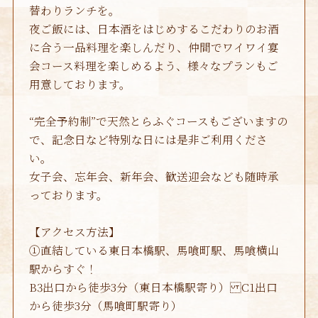
替わりランチを。
2021年12月
(1)
夜ご飯には、日本酒をはじめするこだわりのお酒
に合う一品料理を楽しんだり、仲間でワイワイ宴
2021年10月
(1)
会コース料理を楽しめるよう、様々なプランもご
2021年9月
(2)
用意しております。
2021年8月
(3)
“完全予約制”で天然とらふぐコースもございますの
2021年7月
(1)
で、記念日など特別な日には是非ご利用くださ
い。
2021年6月
(1)
女子会、忘年会、新年会、歓送迎会なども随時承
2021年5月
(2)
っております。
2021年4月
(2)
【アクセス方法】
2021年3月
(2)
①直結している東日本橋駅、馬喰町駅、馬喰横山
駅からすぐ！
2021年2月
(1)
B3出口から徒歩3分（東日本橋駅寄り） C1出口
2021年1月
(1)
から徒歩3分（馬喰町駅寄り）