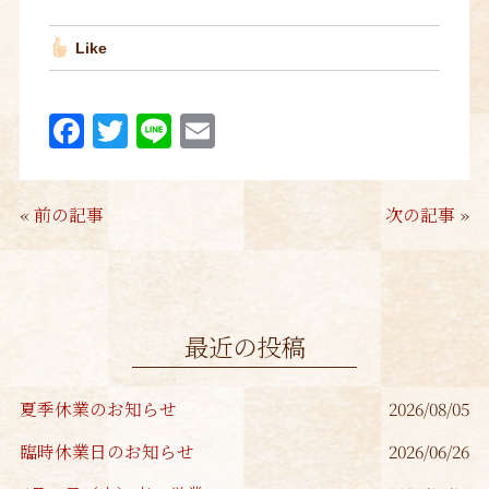
Like
F
T
Li
E
a
w
n
m
c
it
e
ai
«
前の記事
次の記事
»
e
te
l
b
r
o
o
最近の投稿
k
夏季休業のお知らせ
2026/08/05
臨時休業日のお知らせ
2026/06/26