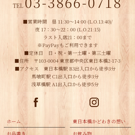
03-3866-0718
2018年12月
(2)
TEL
2018年11月
(1)
■営業時間 昼 11:30～14:00 (L.O.13:40)/
2018年10月
(1)
夜 17：30～22：00 (L.O.21:15)
2017年12月
(1)
ラスト入店21：00まで
※PayPayもご利用できます
2017年8月
(1)
■定休日 日・祝・第一土曜・第三土曜
2017年7月
(1)
■住所 〒103-0004 東京都中央区東日本橋2-17-3
■アクセス 東日本橋駅 B3出入口から徒歩3分
2017年4月
(1)
馬喰町駅 C1出入口から徒歩3分
2017年3月
(1)
浅草橋駅 A1出入口から徒歩5分
2017年1月
(2)
2016年12月
(3)
2016年11月
(1)
ホーム
東日本橋かどわきの想い
2016年10月
(2)
お品書き
お飲み物