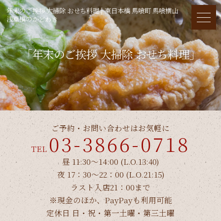
年末のご挨拶 大掃除 おせち料理 | 東日本橋 馬喰町 馬喰横山
浅草橋のかどわき
「年末のご挨拶 大掃除 おせち料理」
ご予約・お問い合わせはお気軽に
03-3866-0718
TEL
昼 11:30～14:00 (L.O.13:40)
夜 17：30～22：00 (L.O.21:15)
ラスト入店21：00まで
※現金のほか、PayPayも利用可能
定休日 日・祝・第一土曜・第三土曜